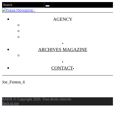
AGENCY
Projets
Clients
About Us
ARCHIVES MAGAZINE
Anciens Numéros
CONTACT
​Joe_Fenton_6
RAISE © Copyright 2020. Tous droits réservés
Back to top