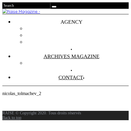
AGENCY
Projets
Clients
About Us
ARCHIVES MAGAZINE
Anciens Numéros
CONTACT
nicolas_tolmachev_2
RAISE © Copyright 2020. Tous droits réservés
Back to top