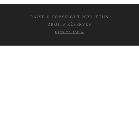
RAISE © COPYRIGHT 2020. TOUS
DROITS RÉSERVÉS
BACK TO TOP