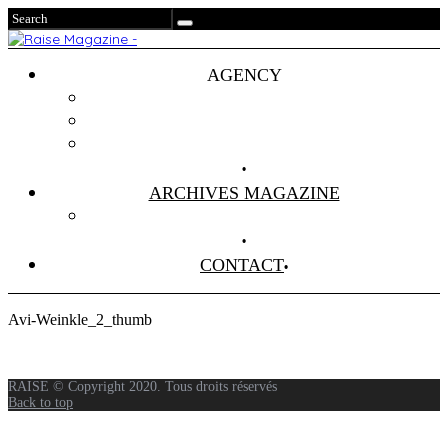
AGENCY
Projets
Clients
About Us
ARCHIVES MAGAZINE
Anciens Numéros
CONTACT
Avi-Weinkle_2_thumb
RAISE © Copyright 2020. Tous droits réservés
Back to top