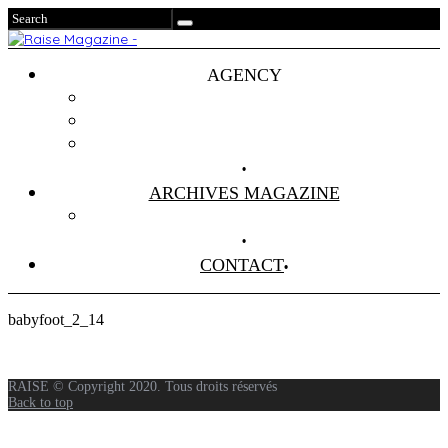
AGENCY
Projets
Clients
About Us
ARCHIVES MAGAZINE
Anciens Numéros
CONTACT
babyfoot_2_14
RAISE © Copyright 2020. Tous droits réservés
Back to top