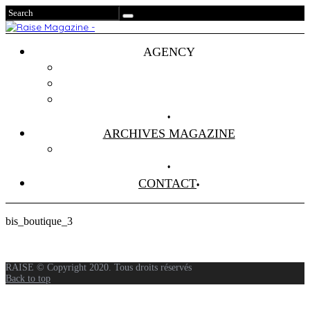
AGENCY
Projets
Clients
About Us
ARCHIVES MAGAZINE
Anciens Numéros
CONTACT
bis_boutique_3
RAISE © Copyright 2020. Tous droits réservés
Back to top