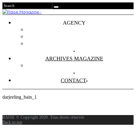
AGENCY
Projets
Clients
About Us
ARCHIVES MAGAZINE
Anciens Numéros
CONTACT
darjeeling_bain_1
RAISE © Copyright 2020. Tous droits réservés
Back to top