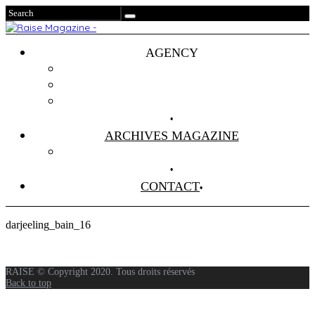
AGENCY
Projets
Clients
About Us
ARCHIVES MAGAZINE
Anciens Numéros
CONTACT
darjeeling_bain_16
RAISE © Copyright 2020. Tous droits réservés
Back to top