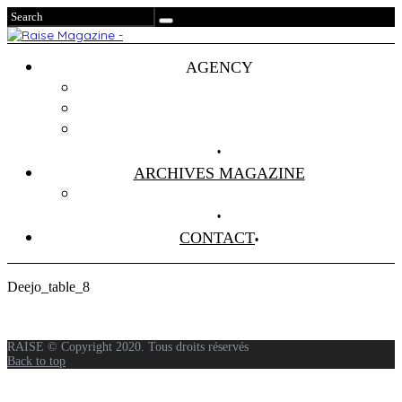
AGENCY
Projets
Clients
About Us
ARCHIVES MAGAZINE
Anciens Numéros
CONTACT
Deejo_table_8
RAISE © Copyright 2020. Tous droits réservés
Back to top