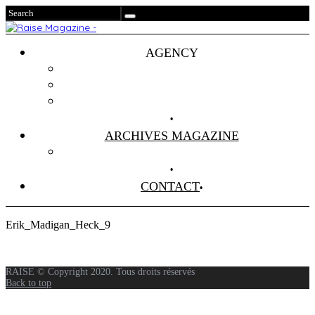
AGENCY
Projets
Clients
About Us
ARCHIVES MAGAZINE
Anciens Numéros
CONTACT
Erik_Madigan_Heck_9
RAISE © Copyright 2020. Tous droits réservés
Back to top