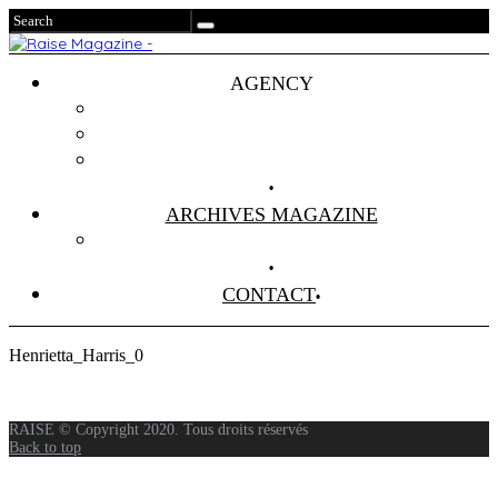
AGENCY
Projets
Clients
About Us
ARCHIVES MAGAZINE
Anciens Numéros
CONTACT
Henrietta_Harris_0
RAISE © Copyright 2020. Tous droits réservés
Back to top