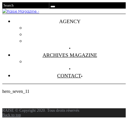
AGENCY
Projets
Clients
About Us
ARCHIVES MAGAZINE
Anciens Numéros
CONTACT
hero_seven_11
RAISE © Copyright 2020. Tous droits réservés
Back to top