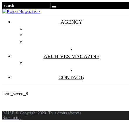
AGENCY
Projets
Clients
About Us
ARCHIVES MAGAZINE
Anciens Numéros
CONTACT
hero_seven_8
RAISE © Copyright 2020. Tous droits réservés
Back to top