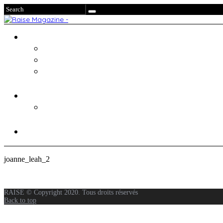
joanne_leah_2
RAISE © Copyright 2020. Tous droits réservés
Back to top