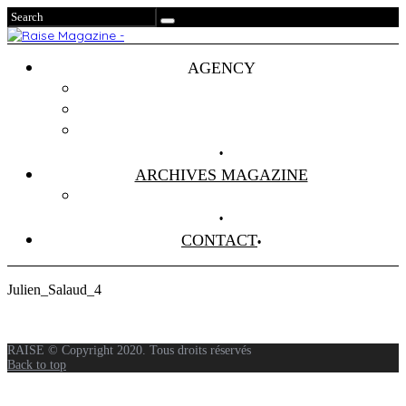
AGENCY
Projets
Clients
About Us
ARCHIVES MAGAZINE
Anciens Numéros
CONTACT
Julien_Salaud_4
RAISE © Copyright 2020. Tous droits réservés
Back to top