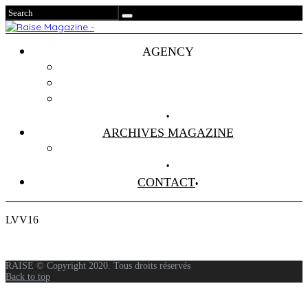
AGENCY
Projets
Clients
About Us
ARCHIVES MAGAZINE
Anciens Numéros
CONTACT
LVV16
RAISE © Copyright 2020. Tous droits réservés
Back to top