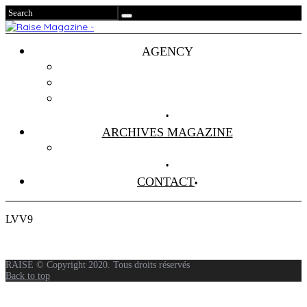
AGENCY
Projets
Clients
About Us
ARCHIVES MAGAZINE
Anciens Numéros
CONTACT
LVV9
RAISE © Copyright 2020. Tous droits réservés
Back to top