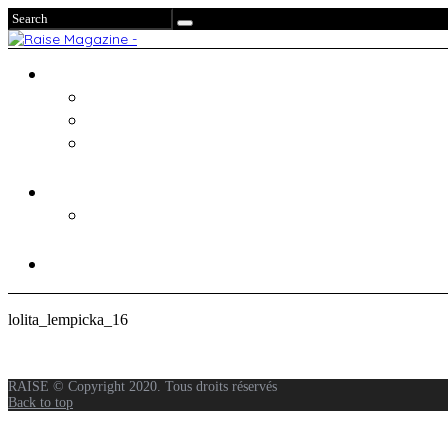
lolita_lempicka_16
RAISE © Copyright 2020. Tous droits réservés
Back to top