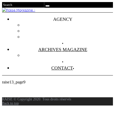
AGENCY
Projets
Clients
About Us
ARCHIVES MAGAZINE
Anciens Numéros
CONTACT
raise13_page9
RAISE © Copyright 2020. Tous droits réservés
Back to top