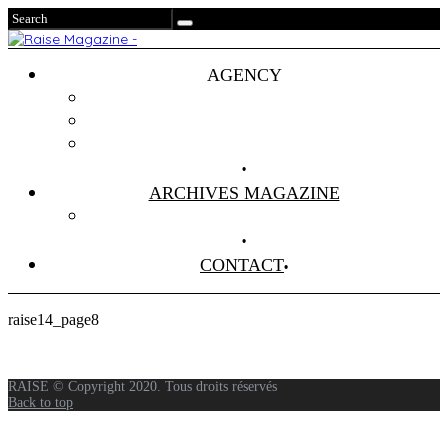
AGENCY
Projets
Clients
About Us
ARCHIVES MAGAZINE
Anciens Numéros
CONTACT
raise14_page8
RAISE © Copyright 2020. Tous droits réservés
Back to top