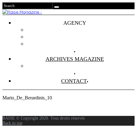
AGENCY
Projets
Clients
About Us
ARCHIVES MAGAZINE
Anciens Numéros
CONTACT
Mario_De_Berardinis_10
RAISE © Copyright 2020. Tous droits réservés
Back to top