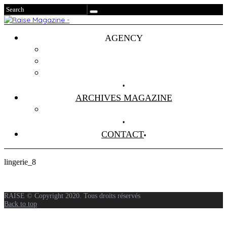
AGENCY
Projets
Clients
About Us
ARCHIVES MAGAZINE
Anciens Numéros
CONTACT
lingerie_8
RAISE © Copyright 2020. Tous droits réservés
Back to top