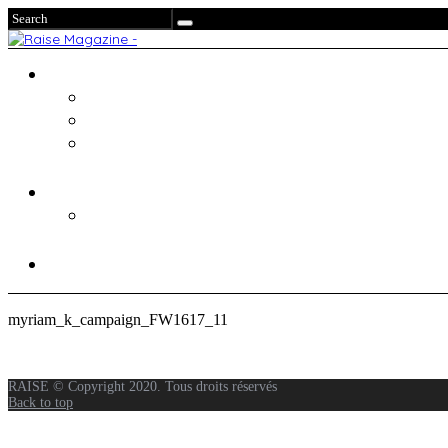
myriam_k_campaign_FW1617_11
RAISE © Copyright 2020. Tous droits réservés
Back to top