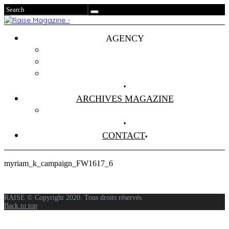
AGENCY
Projets
Clients
About Us
ARCHIVES MAGAZINE
Anciens Numéros
CONTACT
myriam_k_campaign_FW1617_6
RAISE © Copyright 2020. Tous droits réservés
Back to top