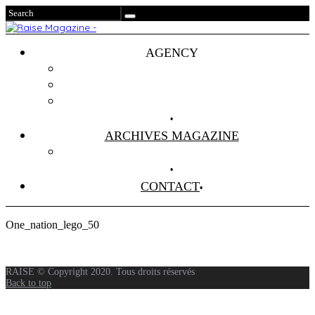
AGENCY
Projets
Clients
About Us
ARCHIVES MAGAZINE
Anciens Numéros
CONTACT
One_nation_lego_50
RAISE © Copyright 2020. Tous droits réservés
Back to top