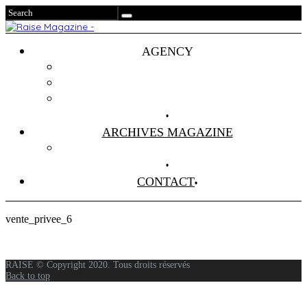
AGENCY
Projets
Clients
About Us
ARCHIVES MAGAZINE
Anciens Numéros
CONTACT
vente_privee_6
RAISE © Copyright 2020. Tous droits réservés
Back to top