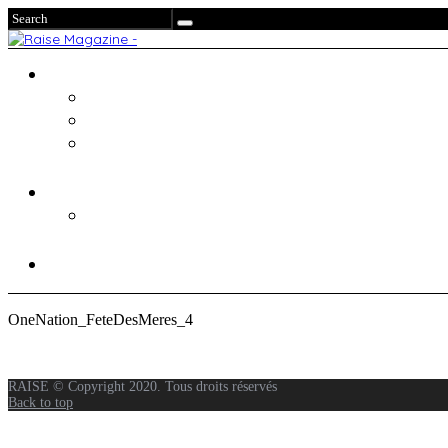
OneNation_FeteDesMeres_4
RAISE © Copyright 2020. Tous droits réservés
Back to top