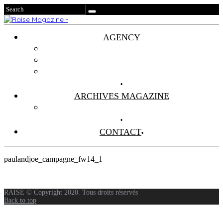
AGENCY
Projets
Clients
About Us
ARCHIVES MAGAZINE
Anciens Numéros
CONTACT
paulandjoe_campagne_fw14_1
RAISE © Copyright 2020. Tous droits réservés
Back to top