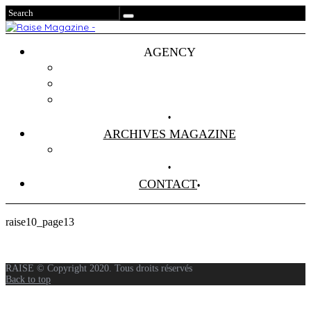
AGENCY
Projets
Clients
About Us
ARCHIVES MAGAZINE
Anciens Numéros
CONTACT
raise10_page13
RAISE © Copyright 2020. Tous droits réservés
Back to top