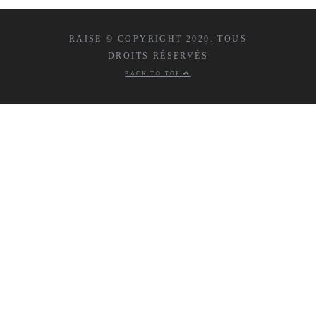
RAISE © COPYRIGHT 2020. TOUS
DROITS RÉSERVÉS
BACK TO TOP