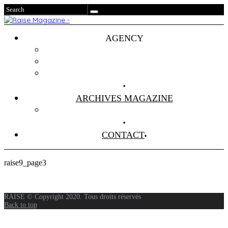
AGENCY
Projets
Clients
About Us
ARCHIVES MAGAZINE
Anciens Numéros
CONTACT
raise9_page3
RAISE © Copyright 2020. Tous droits réservés
Back to top