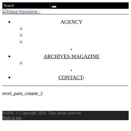
AGENCY
Projets
Clients
About Us
ARCHIVES MAGAZINE
Anciens Numéros
CONTACT
revel_paris_comete_2
RAISE © Copyright 2020. Tous droits réservés
Back to top