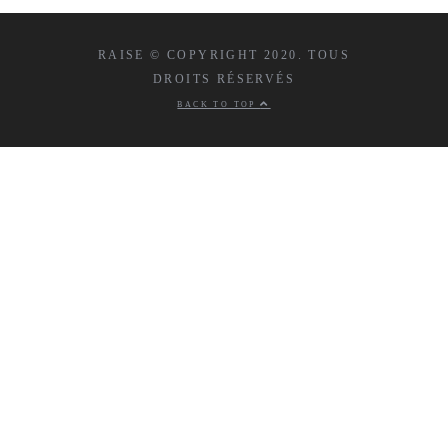
RAISE © COPYRIGHT 2020. TOUS
DROITS RÉSERVÉS
BACK TO TOP