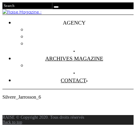
AGENCY
Projets
Clients
About Us
ARCHIVES MAGAZINE
Anciens Numéros
CONTACT
Silvere_Jarrosson_6
RAISE © Copyright 2020. Tous droits réservés
Back to top