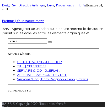
Design Set
,
Direction Artistique
,
Luxe
,
Production
,
Still Life
décembre 31,
2011
Parfums | édito nature morte
RAISE Agency réalise un édito où la nature reprend le dessus, en
jouant sur les échelles entre les éléments organiques et…
Articles récents
COINTREAU | VISUELS SHOP
ZILLI | CELEBRITIES
SERVAIRE & CO | GUERLAIN
APPARAT | CAMPAGNE DIGITALE
Servaire & co | Dom Pérignon x Lenny Kravitz
Suivez-nous sur
RAISE © Copyright 2020. Tous droits réservés