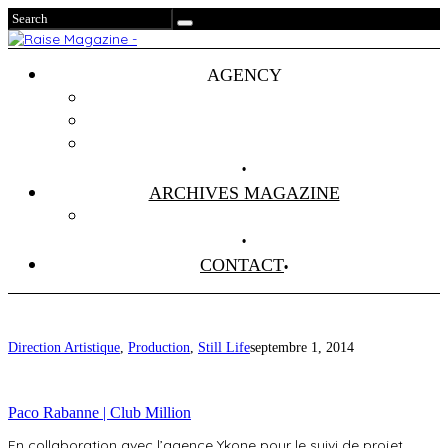
AGENCY
Projets
Clients
About Us
ARCHIVES MAGAZINE
Anciens Numéros
CONTACT
Direction Artistique
,
Production
,
Still Life
septembre 1, 2014
Paco Rabanne | Club Million
En collaboration avec l’agence Ykone pour le suivi de projet,