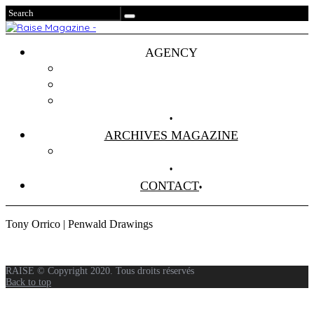
AGENCY
Projets
Clients
About Us
ARCHIVES MAGAZINE
Anciens Numéros
CONTACT
Tony Orrico | Penwald Drawings
RAISE © Copyright 2020. Tous droits réservés
Back to top