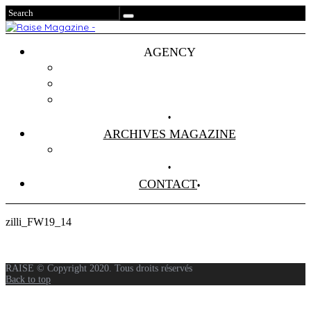
AGENCY
Projets
Clients
About Us
ARCHIVES MAGAZINE
Anciens Numéros
CONTACT
zilli_FW19_14
RAISE © Copyright 2020. Tous droits réservés
Back to top