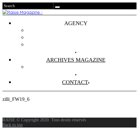
AGENCY
Projets
Clients
About Us
ARCHIVES MAGAZINE
Anciens Numéros
CONTACT
zilli_FW19_6
RAISE © Copyright 2020. Tous droits réservés
Back to top