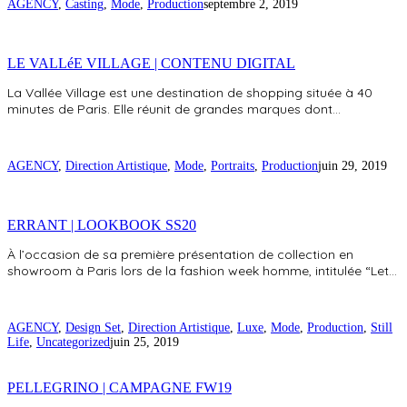
AGENCY
,
Casting
,
Mode
,
Production
septembre 2, 2019
LE VALLéE VILLAGE | CONTENU DIGITAL
La Vallée Village est une destination de shopping située à 40
minutes de Paris. Elle réunit de grandes marques dont…
AGENCY
,
Direction Artistique
,
Mode
,
Portraits
,
Production
juin 29, 2019
ERRANT | LOOKBOOK SS20
À l’occasion de sa première présentation de collection en
showroom à Paris lors de la fashion week homme, intitulée “Let…
AGENCY
,
Design Set
,
Direction Artistique
,
Luxe
,
Mode
,
Production
,
Still
Life
,
Uncategorized
juin 25, 2019
PELLEGRINO | CAMPAGNE FW19