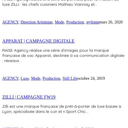
luxe ZILLI : les chefs cuisiniers Mathieu Viannay et…
AGENCY
,
Direction Artistique
,
Mode
,
Production
,
stylisme
mars 26, 2020
APPARAT | CAMPAGNE DIGITALE
RAISE Agency réalise une série d’images pour la marque
française de sac Apparat, destinée à sa communication digitale
: réseaux…
AGENCY
,
Luxe
,
Mode
,
Production
,
Still Life
octobre 24, 2019
ZILLI | CAMPAGNE FW19
Zilli est une marque française de prêt-à-porter de luxe basée à
Lyon, spécialisée dans le cuir et « Sport Chic…