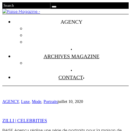
AGENCY
Projets
Clients
About Us
ARCHIVES MAGAZINE
Anciens Numéros
CONTACT
AGENCY
,
Luxe
,
Mode
,
Portraits
juillet 10, 2020
ZILLI | CELEBRITIES
RAISE Agency réalise une série de portraits pour la maison de