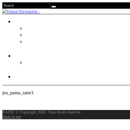
jeu_puma_raise3
RAISE © Copyright 2020. Tous droits réservés
Back to top