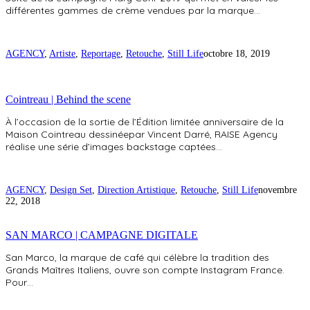
différentes gammes de crème vendues par la marque…
AGENCY
,
Artiste
,
Reportage
,
Retouche
,
Still Life
octobre 18, 2019
Cointreau | Behind the scene
À l’occasion de la sortie de l’Édition limitée anniversaire de la
Maison Cointreau dessinéepar Vincent Darré, RAISE Agency
réalise une série d’images backstage captées…
AGENCY
,
Design Set
,
Direction Artistique
,
Retouche
,
Still Life
novembre
22, 2018
SAN MARCO | CAMPAGNE DIGITALE
San Marco, la marque de café qui célèbre la tradition des
Grands Maîtres Italiens, ouvre son compte Instagram France.
Pour…