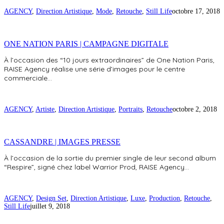
AGENCY
,
Direction Artistique
,
Mode
,
Retouche
,
Still Life
octobre 17, 2018
ONE NATION PARIS | CAMPAGNE DIGITALE
À l’occasion des “10 jours extraordinaires” de One Nation Paris,
RAISE Agency réalise une série d’images pour le centre
commerciale…
AGENCY
,
Artiste
,
Direction Artistique
,
Portraits
,
Retouche
octobre 2, 2018
CASSANDRE | IMAGES PRESSE
À l’occasion de la sortie du premier single de leur second album
“Respire”, signé chez label Warrior Prod, RAISE Agency…
AGENCY
,
Design Set
,
Direction Artistique
,
Luxe
,
Production
,
Retouche
,
Still Life
juillet 9, 2018