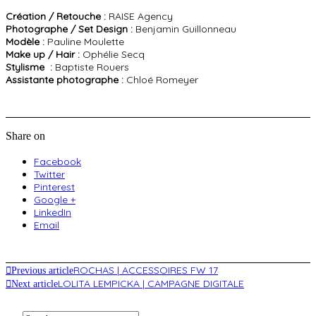
Création / Retouche :
RAISE Agency
Photographe / Set Design :
Benjamin Guillonneau
Modèle :
Pauline Moulette
Make up / Hair :
Ophélie Secq
Stylisme :
Baptiste Rouers
Assistante photographe :
Chloé Romeyer
Share on
Facebook
Twitter
Pinterest
Google +
LinkedIn
Email
ROCHAS | ACCESSOIRES FW 17
Previous article
LOLITA LEMPICKA | CAMPAGNE DIGITALE
Next article