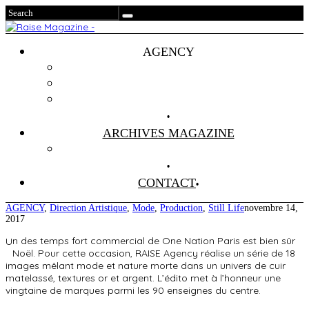
AGENCY
Projets
Clients
About Us
ARCHIVES MAGAZINE
Anciens Numéros
CONTACT
AGENCY
,
Direction Artistique
,
Mode
,
Production
,
Still Life
novembre 14,
2017
Un des temps fort commercial de One Nation Paris est bien sûr
Noël. Pour cette occasion, RAISE Agency réalise un série de 18
images mêlant mode et nature morte dans un univers de cuir
matelassé, textures or et argent. L’édito met à l’honneur une
vingtaine de marques parmi les 90 enseignes du centre.