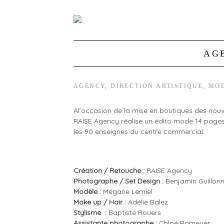
AG
AGENCY
,
DIRECTION ARTISTIQUE
,
MO
A l’occasion de la mise en boutiques des nouvelles collections de printemps chez One Nation Paris,
RAISE Agency réalise un édito mode 14 pages
les 90 enseignes du centre commercial.
Création / Retouche :
RAISE Agency
Photographe / Set Design :
Benjamin Guillon
Modèle :
Mégane Lemiel
Make up / Hair :
Adélie Balez
Stylisme :
Baptiste Rouers
Assistante photographe :
Chloé Romeyer