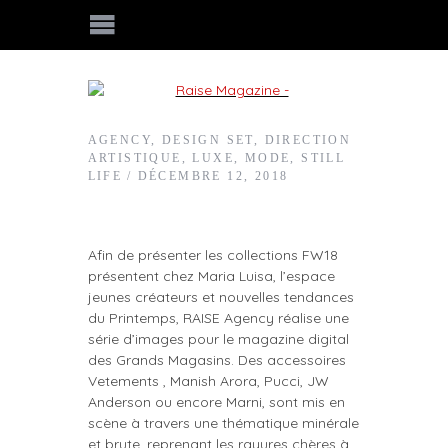
AGENCY
,
DESIGN SET
,
DIRECTION
ARTISTIQUE
,
LUXE
,
MODE
,
STILL
LIFE
DÉCEMBRE 12, 2018
Afin de présenter les collections FW18
présentent chez Maria Luisa, l’espace
jeunes créateurs et nouvelles tendances
du Printemps, RAISE Agency réalise une
série d’images pour le magazine digital
des Grands Magasins. Des accessoires
Vetements , Manish Arora, Pucci, JW
Anderson ou encore Marni, sont mis en
scène à travers une thématique minérale
et brute, reprenant les rayures chères à